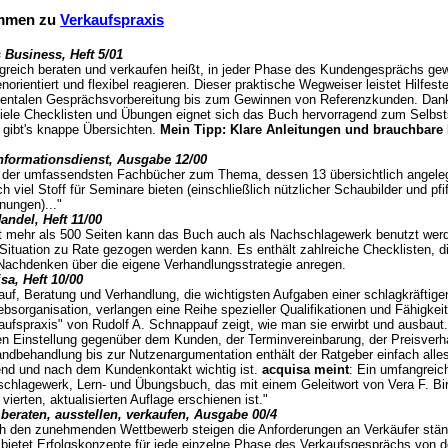
immen zu
Verkaufspraxis
 Business, Heft 5/01
lgreich beraten und verkaufen heißt, in jeder Phase des Kundengesprächs ge
norientiert und flexibel reagieren. Dieser praktische Wegweiser leistet Hilfest
entalen Gesprächsvorbereitung bis zum Gewinnen von Referenzkunden. Dank
iele Checklisten und Übungen eignet sich das Buch hervorragend zum Selbst
e gibt's knappe Übersichten.
Mein Tipp: Klare Anleitungen und brauchbare
nformationsdienst, Ausgabe 12/00
 der umfassendsten Fachbücher zum Thema, dessen 13 übersichtlich angeleg
ich viel Stoff für Seminare bieten (einschließlich nützlicher Schaubilder und pfif
nungen)..."
andel, Heft 11/00
it mehr als 500 Seiten kann das Buch auch als Nachschlagewerk benutzt werd
Situation zu Rate gezogen werden kann. Es enthält zahlreiche Checklisten, d
achdenken über die eigene Verhandlungsstrategie anregen.
sa, Heft 10/00
auf, Beratung und Verhandlung, die wichtigsten Aufgaben einer schlagkräftige
iebsorganisation, verlangen eine Reihe spezieller Qualifikationen und Fähigkei
aufspraxis" von Rudolf A. Schnappauf zeigt, wie man sie erwirbt und ausbaut
en Einstellung gegenüber dem Kunden, der Terminvereinbarung, der Preisverh
ndbehandlung bis zur Nutzenargumentation enthält der Ratgeber einfach alles
nd und nach dem Kundenkontakt wichtig ist.
acquisa meint
: Ein umfangreic
chlagewerk, Lern- und Übungsbuch, das mit einem Geleitwort von Vera F. Birk
 vierten, aktualisierten Auflage erschienen ist."
 beraten, ausstellen, verkaufen, Ausgabe 00/4
h den zunehmenden Wettbewerb steigen die Anforderungen an Verkäufer stän
bietet Erfolgskonzepte für jede einzelne Phase des Verkaufsgesprächs von 