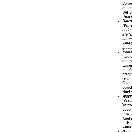
Vorbe
aufze
Der L
Praxi
Deuts
"
Wir 
ander
Metho
entha
Anreg
quali
manag
"...d
durch
Essen
enthä
pragm
Gesta
Orien
sowoh
Nachs
Work
"Wiss
Wirts
Leser
usw. 
Kaufi
... E
Außer
Gesc