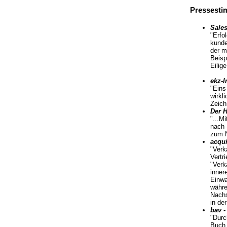
Pressest
Sales
"Erfo
kunde
der m
Beisp
Eilig
ekz-I
"Eins
wirkl
Zeich
Der H
"...M
nach 
zum N
acqui
"Verk
Vertr
"Verk
inner
Einwa
währe
Nachs
in der
bav -
"Durc
Buch 