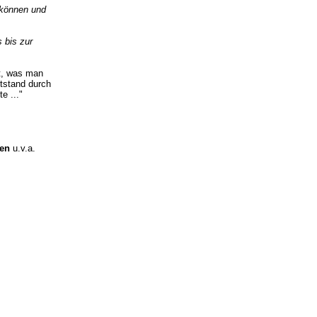
e können und
 bis zur
gt, was man
ntstand durch
e ..."
ten
u.v.a.