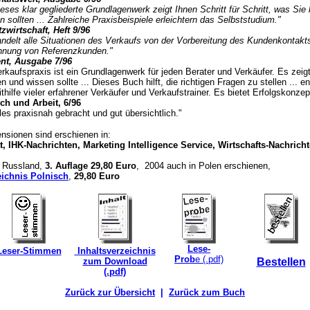
Dieses klar gegliederte Grundlagenwerk zeigt Ihnen Schritt für Schritt, was Si
n sollten ... Zahlreiche Praxisbeispiele erleichtern das Selbststudium."
zwirtschaft, Heft 9/96
ndelt alle Situationen des Verkaufs von der Vorbereitung des Kundenkontakts
nung von Referenzkunden."
nt, Ausgabe 7/96
Verkaufspraxis ist ein Grundlagenwerk für jeden Berater und Verkäufer. Es zei
n und wissen sollte ... Dieses Buch hilft, die richtigen Fragen zu stellen ... e
ithilfe vieler erfahrener Verkäufer und Verkaufstrainer. Es bietet Erfolgskonzept
h und Arbeit, 6/96
Alles praxisnah gebracht und gut übersichtlich."
nsionen sind erschienen in:
t, IHK-Nachrichten, Marketing Intelligence Service, Wirtschafts-Nachrich
n Russland,
3. Auflage 29,80 Euro
, 2004 auch in Polen erschienen,
eichnis Polnisch
,
29,80 Euro
Lese-
Leser-Stimmen
Inhaltsverzeichnis
Prob
e (.pdf)
zum Download
Bestellen
(.pdf)
Zurück zur Übersicht
|
Zurück zum Buch