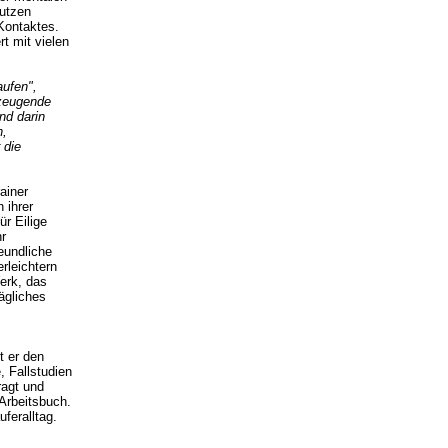
utzen
Kontaktes.
t mit vielen
ufen",
rzeugende
nd darin
n,
 die
ainer
 ihrer
ür Eilige
r
eundliche
rleichtern
Werk, das
ägliches
t er den
, Fallstudien
ragt und
Arbeitsbuch.
feralltag.