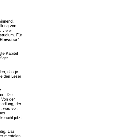
winnend,
ellung von
 vieler
studium. Für
 Hinweise
."
te Kapitel
figer
en, das je
ie den Leser
n
ten. Die
. Von der
andlung, der
, was vor,
hes
enbihl jetzt
dig. Das
der mentalen