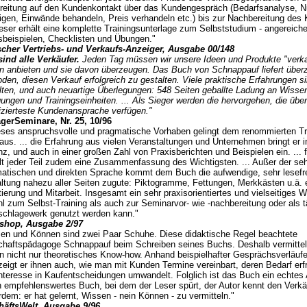
reitung auf den Kundenkontakt über das Kundengespräch (Bedarfsanalyse, N
igen, Einwände behandeln, Preis verhandeln etc.) bis zur Nachbereitung des 
eser erhält eine komplette Trainingsunterlage zum Selbststudium - angereicher
sbeispielen, Checklisten und Übungen."
cher Vertriebs- und Verkaufs-Anzeiger, Ausgabe 00/148
sind alle Verkäufer.
Jeden Tag müssen wir unsere Ideen und Produkte "verka
n anbieten und sie davon überzeugen. Das Buch von Schnappauf liefert übe
den, diesen Verkauf erfolgreich zu gestalten. Viele praktische Erfahrungen si
lten, und auch neuartige Überlegungen: 548 Seiten geballte Ladung an Wisse
ungen und Trainingseinheiten. ... Als Sieger werden die hervorgehen, die über
fizierteste Kundenansprache verfügen."
erSeminare, Nr. 25, 10/96
ieses anspruchsvolle und pragmatische Vorhaben gelingt dem renommierten Tr
aus. ... die Erfahrung aus vielen Veranstaltungen und Unternehmen bringt er in
z, und auch in einer großen Zahl von Praxisberichten und Beispielen ein. ... f
lt jeder Teil zudem eine Zusammenfassung des Wichtigsten. ... Außer der seh
atischen und direkten Sprache kommt dem Buch die aufwendige, sehr lesefr
ltung nahezu aller Seiten zugute: Piktogramme, Fettungen, Merkkästen u.ä. e
tierung und Mitarbeit. Insgesamt ein sehr praxisorientiertes und vielseitiges 
l zum Selbst-Training als auch zur Seminarvor- wie -nachbereitung oder als t
chlagewerk genutzt werden kann."
shop, Ausgabe 2/97
en und Können sind zwei Paar Schuhe. Diese didaktische Regel beachtete
chaftspädagoge Schnappauf beim Schreiben seines Buchs. Deshalb vermittel
n nicht nur theoretisches Know-how. Anhand beispielhafter Gesprächsverläufe
zeigt er ihnen auch, wie man mit Kunden Termine vereinbart, deren Bedarf erf
nteresse in Kaufentscheidungen umwandelt. Folglich ist das Buch ein echtes 
in empfehlenswertes Buch, bei dem der Leser spürt, der Autor kennt den Verkäu
dem: er hat gelernt, Wissen - nein Können - zu vermitteln."
häftsWelt, Ausgabe 9/96