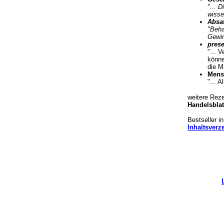
"... 
wisse
Absat
"Beha
Gewin
prese
"... 
könne
die M
Mensc
"... 
weitere Reze
Handelsblat
Bestseller i
Inhaltsverz