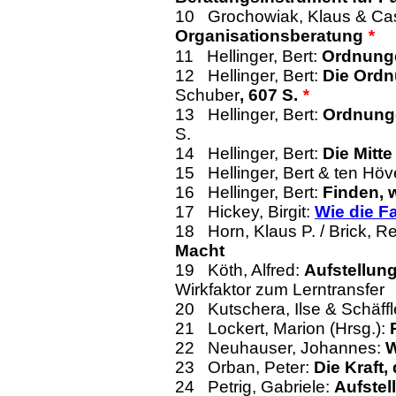
10
Grochowiak, Klaus & Cas
Organisationsberatung
*
11
Hellinger, Bert:
Ordnunge
12
Hellinger, Bert:
Die Ordn
Schuber
, 607 S.
*
13
Hellinger, Bert:
Ordnung
S.
14
Hellinger, Bert:
Die Mitte
15
Hellinger, Bert & ten Höv
16
Hellinger, Bert:
Finden, 
17 Hickey, Birgit:
Wie die F
18
Horn, Klaus P. / Brick, R
Macht
19
Köth, Alfred:
Aufstellun
Wirkfaktor zum Lerntransfer
20
Kutschera, Ilse & Schäffl
21 Lockert, Marion (Hrsg.):
22
Neuhauser, Johannes:
W
23 Orban, Peter:
Die Kraft,
24
Petrig, Gabriele:
Aufstel