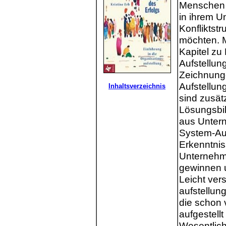
Menschen 
in ihrem U
Konfliktst
möchten. M
Kapitel zu
Aufstellun
Zeichnung
Aufstellun
Inhaltsverzeichnis
sind zusät
Lösungsbild
aus Untern
System-Auf
Erkenntnis
Unternehm
gewinnen 
Leicht ver
aufstellung
die schon 
aufgestell
Wesentlich