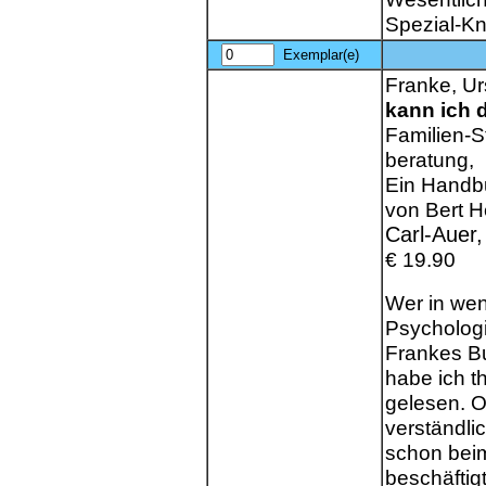
Spezial-K
Exemplar(e)
Franke, Ur
kann ich 
Familien-St
beratung,
Ein Handbu
von Bert H
Carl-Auer,
€ 19.90
Wer in wen
Psychologie
Frankes Bu
habe ich t
gelesen. O
verständlic
schon beim
beschäftigt