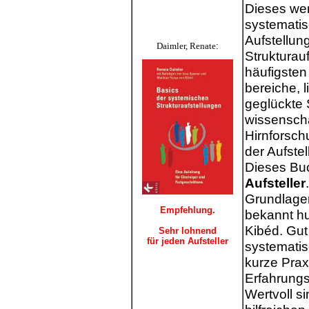
Dieses wer
systematis
Aufstellun
Daimler, Renate
:
Strukturauf
häufigsten
bereiche, l
geglückte 
wissenscha
Hirnforsch
der Aufste
Dieses Buc
Aufsteller
Grundlagen
Empfehlung.
bekannt h
Kibéd. Gut
Sehr lohnend
für jeden Aufsteller
systematis
kurze Prax
Erfahrungs
Wertvoll si