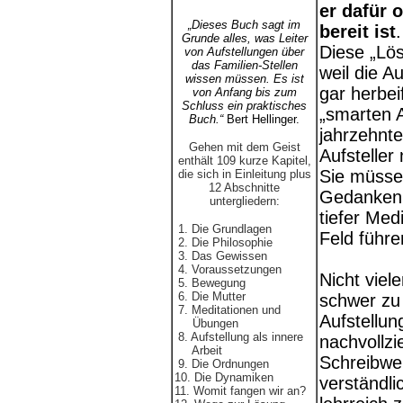
er dafür 
„Dieses Buch sagt im
bereit ist
.
Grunde alles, was Leiter
Diese „Lö
von Aufstellungen über
das Familien-Stellen
weil die A
wissen müssen. Es ist
gar herbei
von Anfang bis zum
Schluss ein praktisches
„smarten 
Buch.“
Bert Hellinger.
jahrzehnt
Gehen mit dem Geist
Aufsteller
enthält 109 kurze Kapitel,
Sie müssen
die sich in Einleitung plus
12 Abschnitte
Gedanken 
unter­gliedern:
tiefer Med
1. Die Grundlagen
Feld führe
2. Die Philosophie
3. Das Gewissen
4. Voraussetzungen
Nicht viel
5. Bewegung
6. Die Mutter
schwer zu
7. Meditationen und
Aufstellun
Übungen
8. Aufstellung als innere
nachvollzi
Arbeit
Schreibwei
9. Die Ordnungen
10. Die Dynamiken
verständli
11. Womit fangen wir an?