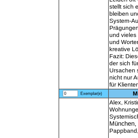
stellt sich
bleiben und
System-Au
Prägungen,
und vieles
und Worten
kreative 
Fazit: Die
der sich f
Ursachen s
nicht nur 
für Kliente
M
Exemplar(e)
Alex, Krist
Wohnungen
Systemisch
München,
Pappband,