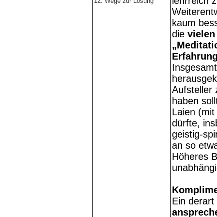
lehrreich 
12. Wege zur Lösung
Weiterentw
kaum bess
die
vielen
„Meditati
Erfahrun
Insgesamt
herausgek
Aufsteller
haben soll
Laien (mit
dürfte, in
geistig-sp
an so etwa
Höheres Be
unabhängi
Komplimen
Ein derar
ansprech