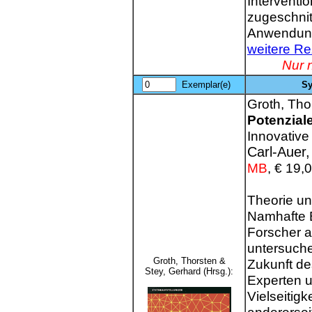
Interventi
zugeschnit
Anwendun
weitere R
Nur 
Exemplar(e)
Sy
Groth, Tho
Potenzial
Innovativ
Carl-Auer,
MB
, €
19,
Theorie un
Namhafte B
Forscher a
untersuch
Groth, Thorsten &
Zukunft de
Stey, Gerhard (Hrsg.):
Experten u
Vielseitig