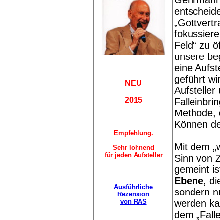
Gehrmann 
entscheide
„Gottvertr
fokussiere
Feld“ zu ö
unsere be
eine Aufst
geführt wi
NEU
Aufsteller
2015
Falleinbri
Methode, d
Können des
Empfehlung.
Mit dem „w
Sehr lohnend
für jeden Aufsteller
Sinn von 
gemeint i
Ebene
, d
Ausführliche
sondern n
Rezension
von RAS
werden ka
dem „Falle