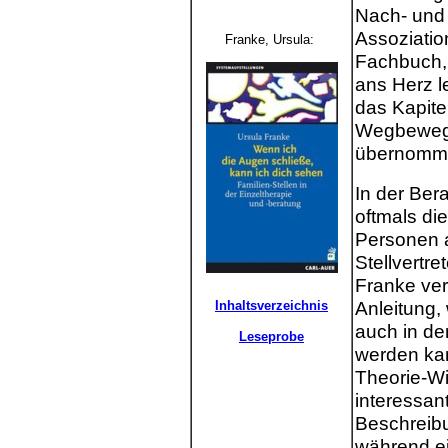
Nach- und
Assoziatio
Franke, Ursula:
Fachbuch, 
ans Herz l
das Kapit
Wegbewegu
übernomme
In der Ber
oftmals die
Personen a
Stellvertr
Franke ver
Anleitung,
Inhaltsverzeichnis
auch in de
Leseprobe
werden kan
Theorie-W
interessant
Beschreibu
während ei