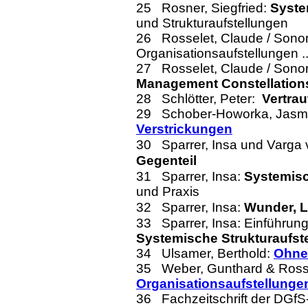
25
Rosner, Siegfried
:
Syste
und Strukturaufstellungen
26 Rosselet, Claude / Sono
Organisationsaufstellungen
..
27 Rosselet, Claude / Sonone
Management Constellation
28 Schlötter, Peter:
Vertra
29 Schober-Howorka
,
Jasm
Verstrickungen
30
Sparrer
, Insa und Varga 
Gegenteil
Systemisc
31 Sparrer
, Insa:
und Praxis
Wunder, 
32
Sparrer
, Insa:
33
Sparrer
, Insa: Einführu
Systemische Strukturaufst
34
Ulsamer, Berthold:
Ohne 
35
Weber, Gunthard &
Rosse
Organisationsaufstellunge
36
Fachzeitschrift der
DGfS