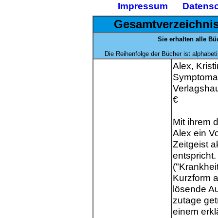
Impressum
Datens
Gesamtverzeichni
Sie erhalten alle B
Die Reihenfolge der Bücher ist alphabe
Alex, Krist
Symptomau
Verlagshau
€
Mit ihrem d
Alex ein V
Zeitgeist 
entspricht
("Krankhei
Kurzform al
lösende Au
zutage get
einem erkl