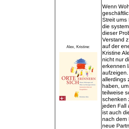
Wenn Wohn
geschäftli
Streit ums 
die systemi
dieser Pro
Verstand z
auf der en
Alex, Kristine
:
Kristine Al
nicht nur 
erkennen 
aufzeigen.
allerdings
haben, um 
teilweise
schenken z
jeden Fall
ist auch d
nach dem 
neue Partn