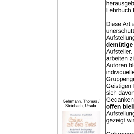
herausgeb
Lehrbuch 
Diese Art 
unerschüt
Aufstellun
demütige
Aufsteller
arbeiten z
Autoren bl
individuel
Gruppenge
Geistigen 
sich davo
Gedanken
Gehrmann, Thomas /
offen ble
Steinbach, Ursula
:
Aufstellu
gezeigt wi