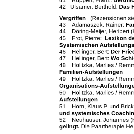
41 Ruppert, Franz:
Berufl
42
Ulsamer, Berthold:
Das H
Vergriffen
(Rezensionen sie
43
Adamaszek, Ra
iner:
Fam
44 Döring-Meijer, Heribert (
Frot, Pierre:
Lexikon de
45
Systemischen Aufstellungs
46 Hellinger, Bert:
Der Frie
47
Hellinger, Bert:
Wo Schic
48
Holitzka, Marlies / Rem
Familien
-Aufstellungen
49
Holitzka, Marlies / Rem
Organisations-Aufstellung
50 Holitzka, Marlies / Remm
Aufstellungen
51 Horn, Klaus P. und Brick
und systemisches Coachi
52
Neuhauser, Johannes (H
gelingt,
Die Paartherapie Hel