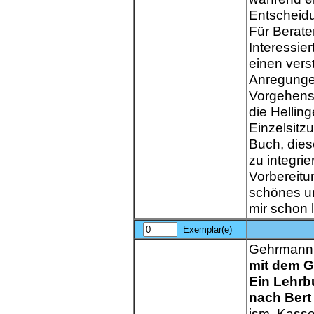
Entscheidu
Für Berate
Interessier
einen verst
Anregungen
Vorgehensw
die Hellin
Einzelsitz
Buch, dies
zu integrie
Vorbereitu
schönes un
mir schon 
Exemplar(e)
Gehrmann,
mit dem G
Ein Lehrbu
nach Bert 
ism, Kassel