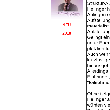
Struktur-Au
Hellinger 
Anliegen e
Aufstellun
NEU
materialist
Aufstellung
2018
Gelingt ein
neue Ebene
plötzlich f
Auch wenn 
kurzfristi
hinausgehe
Allerdings
Einbringer,
"teilnehme
Ohne tiefg
Hellinger 
würden vie