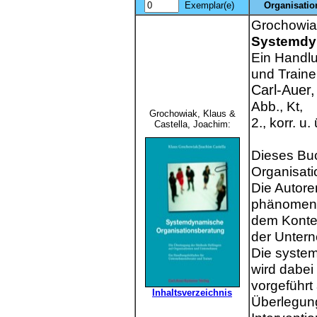
Exemplar(e)
Organisatio
Grochowiak
Systemdyn
Ein Handlu
und Traine
Carl-Auer,
Abb., Kt,
Grochowiak, Klaus &
2., korr. u
Castella, Joachim:
Dieses Buc
Organisat
Die Autore
phänomeno
dem Kontex
der Untern
Die syste
wird dabei
vorgeführt
Inhaltsverzeichnis
Überlegun