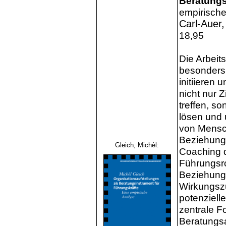
Beratungs
empirisch
Carl-Auer,
18,95
Die Arbeit
besonders 
initiieren 
nicht nur 
treffen, so
lösen und 
von Mensch
Beziehun
Gleich, Michèl:
Coaching d
Führungsro
Beziehung
Wirkungsz
potenziell
zentrale F
Beratungs