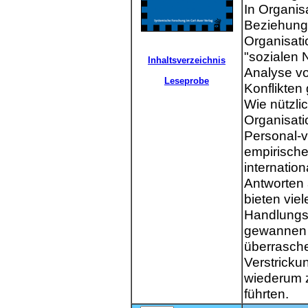
In Organis
Beziehungs
Organisati
"sozialen 
Inhaltsverzeichnis
Analyse v
Leseprobe
Konflikten
Wie nützli
Organisati
Personal-v
empirische
internation
Antworten 
bieten vie
Handlungsm
gewannen 
überrasche
Verstricku
wiederum 
führten.