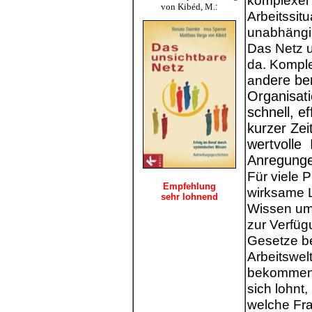
komplexer
von Kibéd, M.
:
Arbeitssitu
unabhängig
Das Netz 
da.
Komple
an
dere be
Organisati
schnell, ef
kurzer Ze
wertvolle
Anregunge
Für viele 
Empfehlung
wirksame 
sehr lohnend
Wissen um 
zur Verfüg
Gesetze be
Arbeitswel
bekommen S
sich lohnt,
welche Fra