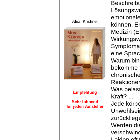
Beschreibu
Lösungswe
emotional
Alex, Kristine
:
können. Er
Medizin (E
Wirkungsw
Symptomau
eine Spra
Warum bin 
bekomme i
chronische
Reaktione
Was belast
Empfehlung
Kraft? ...
Sehr lohnend
Jede körpe
für jeden Aufsteller
Unwohlsein
zurücklieg
Werden die
verschwin
Leiden oft