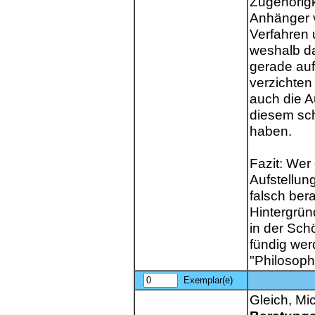
Zugehörigke
Anhänger 
Verfahren 
weshalb das
gerade au
verzichten
auch die A
diesem sc
haben.
Fazit: Wer 
Aufstellun
falsch ber
Hintergrün
in der Schö
fündig werd
"Philosoph
Exemplar(e)
Gleich, Mi