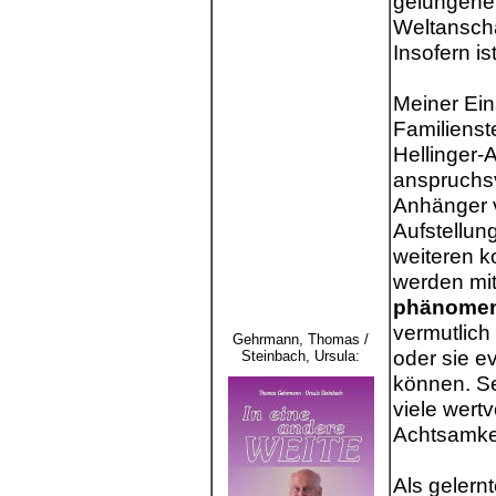
gelungene
Weltanscha
Insofern is
Meiner Ein
Familienste
Hellinger-A
anspruchs
Anhänger v
Aufstellun
weiteren k
werden mi
phänomen
vermutlich
Gehrmann, Thomas /
oder sie e
Steinbach, Ursula
:
können. Se
viele wert
Achtsamke
Als gelernt