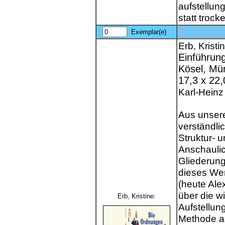
aufstellun
statt trock
Exemplar(e)
Erb, Kristi
Einführung
Kösel, Mün
17,3 x 22
Karl-Heinz
Aus unsere
verständli
Struktur- 
Anschaulic
Gliederung
dieses Wer
(heute Alex
über die w
Erb, Kristine:
Aufstellun
Methode al