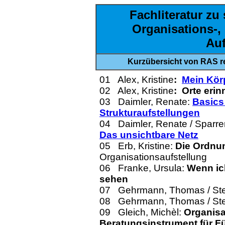
Fachliteratur zu
Organisations-,
Auf
Kurzübersicht von RAS r
01
Alex, Kristine
:
Mein Körp
02 Alex, Kristine
: Orte erin
03 Daimler, Renate:
Basics
Strukturaufstellungen
04 Daimler, Renate / Sparrer
Das unsichtbare Netz
05 Erb, Kristine:
Die Ordnu
Organisationsaufstellung
06 Franke, Ursula:
Wenn ic
sehen
07 Gehrmann, Thomas / Ste
08 Gehrmann, Thomas / Ste
09
Gleich, Michèl:
Organisa
Beratungsinstrument für F