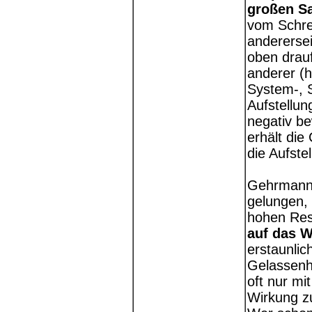
großen S
vom Schre
andererse
oben drauf
anderer (h
System-, S
Aufstellun
negativ bew
erhält die
die Aufste
Gehrmann 
gelungen, 
hohen Res
auf das W
erstaunlic
Gelassenhe
oft nur mi
Wirkung zu