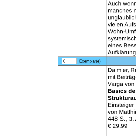
Auch wenn 
manches ni
unglaublic
vielen Auf
Wohn-Umfe
systemisch
eines Bess
Aufklärung
Exemplar(e)
Daimler, R
mit Beiträ
Varga von
Basics de
Struktura
Einsteiger 
von Matthi
448 S.,
3.
€ 29,99